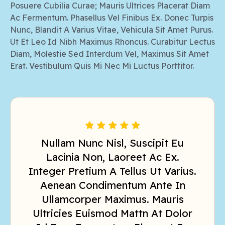
Posuere Cubilia Curae; Mauris Ultrices Placerat Diam
Ac Fermentum. Phasellus Vel Finibus Ex. Donec Turpis
Nunc, Blandit A Varius Vitae, Vehicula Sit Amet Purus.
Ut Et Leo Id Nibh Maximus Rhoncus. Curabitur Lectus
Diam, Molestie Sed Interdum Vel, Maximus Sit Amet
Erat. Vestibulum Quis Mi Nec Mi Luctus Porttitor.
Nullam Nunc Nisl, Suscipit Eu
Aliquam Eget Libero Lacus.
Nullam Nunc Nisl, Suscipit Eu
Lacinia Non, Laoreet Ac Ex.
Integer Pretium A Tellus Ut Varius.
Aenean Condimentum Ante In
Lacinia Non, Laoreet Ac Ex.
Zonean Condimentum Ante In
Ullamcorper Maximus. Mauris
Integer Pretium A Tellus Ut Varius.
Ultricies Euismod Mattn At Dolor
Aenean Condimentum Ante In
Id Eros Fermentum Placerat Eu
Ullamcorper Maximus. Mauris
Feugiat Ipsum. Aliquam Eget
Libero Lacus. Nullam Nunc Nisl,
Ullamcorper Maximus. Mauris
Ultricies Euismod Mattn At Dolor
Suscipit Eu Lacinia Non, Laoreet