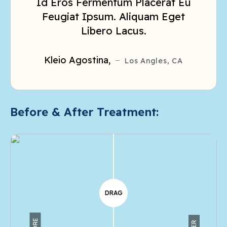
Ultricies Euismod Mattn At Dolor
Id Eros Fermentum Placerat Eu
Ac Ex. Integer Pretium A Tellus Ut
Id Eros Fermentum Placerat Eu
Feugiat Ipsum. Aliquam Eget
Varius.
Feugiat Ipsum.
Libero Lacus.
Adrasteia,
Los Angles, CA
Los Angles, CA
Colombina,
Kleio Agostina,
Los Angles, CA
Before & After Treatment:
DRAG