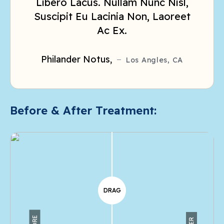
Libero Lacus. Nullam Nunc Nisl,
S
Suscipit Eu Lacinia Non, Laoreet
Ac
Ac Ex.
Philander Notus,
Los Angles, CA
Before & After Treatment:
DRAG